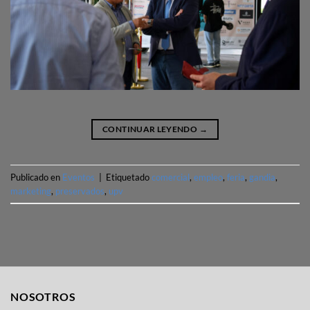
CONTINUAR LEYENDO
→
Publicado en
Eventos
|
Etiquetado
comercial
,
empleo
,
feria
,
gandia
,
marketing
,
preservados
,
upv
NOSOTROS