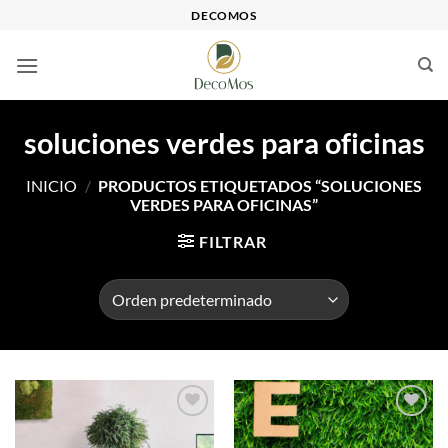
Saltar
DECOMOS
al
contenido
soluciones verdes para oficinas
INICIO
/
PRODUCTOS ETIQUETADOS “SOLUCIONES
VERDES PARA OFICINAS”
FILTRAR
Añadir
Añadir
a la
a la