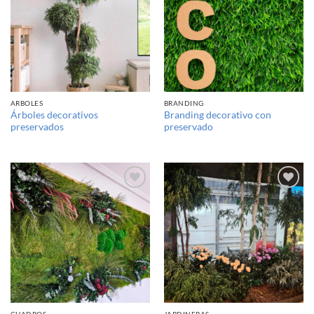
lista de
lista de
deseos
deseos
ARBOLES
BRANDING
Árboles decorativos
Branding decorativo con
preservados
preservado
Añadir
Añadir
a la
a la
lista de
lista de
deseos
deseos