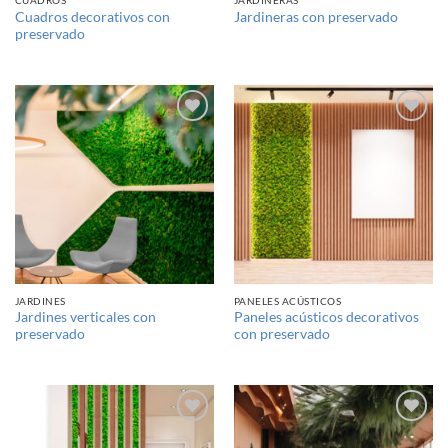
CUADROS
JARDINERAS
Cuadros decorativos con
Jardineras con preservado
preservado
Añadir
Añadir
a la
a la
lista de
lista de
deseos
deseos
JARDINES
PANELES ACÚSTICOS
Jardines verticales con
Paneles acústicos decorativos
preservado
con preservado
Añadir
Añadir